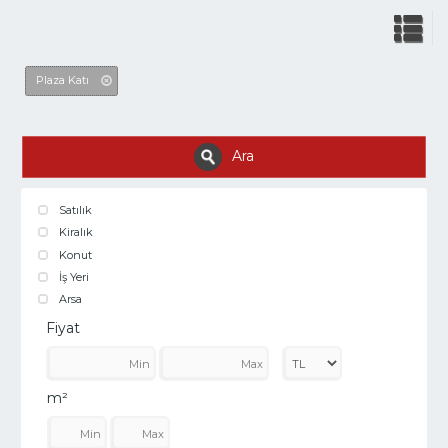
Plaza Katı
Ara
Satılık
Kiralık
Konut
İş Yeri
Arsa
Fiyat
m²