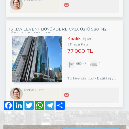
İST.DA LEVENT BÜYÜKDERE CAD. ÜSTÜ 980 M2
KIRALIK PLAZA KATI
Kiralık
İş Yeri
Plaza Katı
77,000 TL
980m²
1
Türkiye İstanbul / Beşiktaş
/ Levent
Merve Güler
Facebook
LinkedIn
Twitter
WhatsApp
Telegram
Share