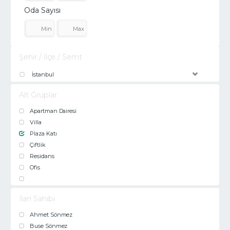
Oda Sayısı
Şehir / İlçe / Semt
İstanbul
Alt Gruplar
Apartman Dairesi
Villa
Plaza Katı
Çiftlik
Residans
Ofis
İlan Sahibi
Ahmet Sönmez
Buse Sönmez