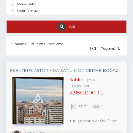
Merve Güler
Metin Yılmaz
Ara
Sıralama:
Son Güncelleme
1 - 2
Toplam:
2
ESENTEPE ASTORIADA SATILIK ÖN CEPHE BOĞAZ
MANZARALI 185 M2 OFIS
Satılık
İş Yeri
Plaza Katı
2,950,000 TL
185m²
3
Türkiye İstanbul / Şişli
/ Esentepe
/ E
Merve Güler