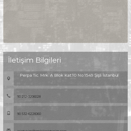
İletişim Bilgileri
Perpa Tic. Mrk. A Blok Kat:10 No:1549 Şişli İstanbul
90 212-3206028
90 532-6226060