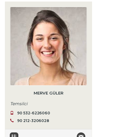
MERVE GÜLER
Temsilci
90 532-6226060
90 212-3206028