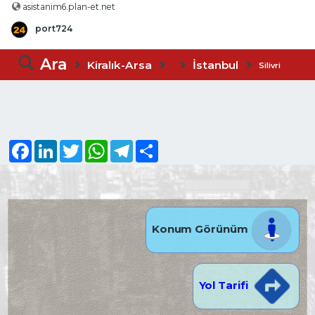
asistanim6.plan-et.net
port724
Ara
Kiralık-Arsa
İstanbul
Silivri
Facebook
LinkedIn
Twitter
WhatsApp
Telegram
Share
Konum Görünüm
Yol Tarifi