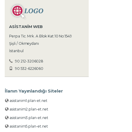
ASISTANIM WEB
Perpa Tic. Mrk. A Blok Kat:10 No:1549
Şişli / Okmeydanı
İstanbul
90 212-3206028
90 532-6226060
İlanın Yayınlandığı Siteler
asistanim1.plan-et.net
asistanim2.plan-et.net
asistanim3.plan-et.net
asistanim5.plan-et.net