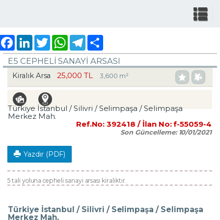
Facebook
LinkedIn
Twitter
WhatsApp
Telegram
Share
E5 CEPHELI SANAYI ARSASI
25,000 TL
Kiralık Arsa
3,600 m²
Türkiye İstanbul / Silivri
/ Selimpaşa
/ Selimpaşa
Merkez Mah.
Ref.No:
392418
/ İlan No:
f-55059-4
Son Güncelleme:
10/01/2021
Yazdır (PDF)
5 tali yoluna cepheli sanayi arsası kiralıktır.
Türkiye İstanbul / Silivri
/ Selimpaşa
/ Selimpaşa
Merkez Mah.